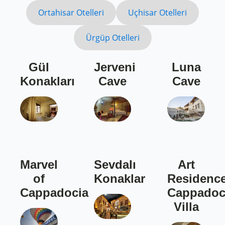
Ortahisar Otelleri
Uçhisar Otelleri
Ürgüp Otelleri
Gül
Jerveni
Luna
Konakları
Cave
Cave
Marvel
Sevdalı
Art
of
Konaklar
Residenc
Cappadocia
Cappadoc
Villa