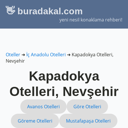
👋 buradakal.com
yeni nesil konaklama rehberi!
Oteller
➜
İç Anadolu Otelleri
➜
Kapadokya Otelleri,
Nevşehir
Kapadokya
Otelleri, Nevşehir
Avanos Otelleri
Göre Otelleri
Göreme Otelleri
Mustafapaşa Otelleri