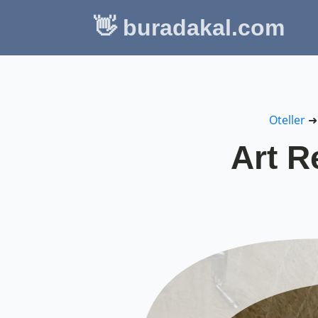
👋 buradakal.com
Oteller
Art R