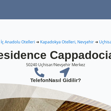
➜
İç Anadolu Otelleri
➜
Kapadokya Otelleri, Nevşehir
➜
Uçhisa
esidence Cappadocia
50240 Uçhisar/Nevşehir Merkez
Telefon
Nasıl Gidilir?