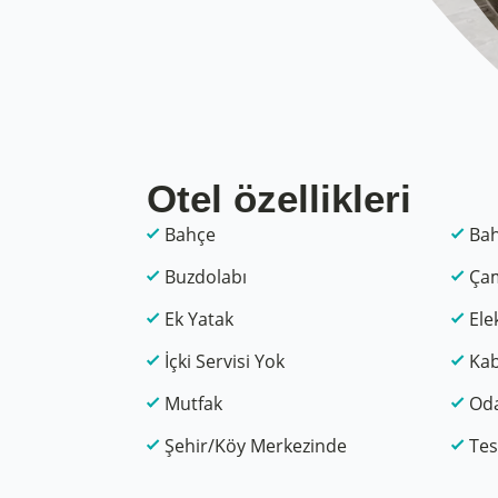
Otel özellikleri
Bahçe
Bah
Buzdolabı
Çam
Ek Yatak
Elek
İçki Servisi Yok
Kab
Mutfak
Od
Şehir/Köy Merkezinde
Tes