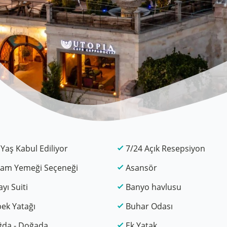
 Yaş Kabul Ediliyor
7/24 Açık Resepsiyon
am Yemeği Seçeneği
Asansör
ayı Suiti
Banyo havlusu
ek Yatağı
Buhar Odası
da - Doğada
Ek Yatak