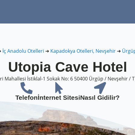
➜
İç Anadolu Otelleri
➜
Kapadokya Otelleri, Nevşehir
➜
Ürgüp
Utopia Cave Hotel
i Mahallesi İstiklal-1 Sokak No: 6 50400 Ürgüp / Nevşehir /
Telefon
İnternet Sitesi
Nasıl Gidilir?