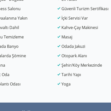
ness Salonu
Güvenli Turizm Sertifikası
aalanına Yakın
İçki Servisi Var
valtı Dahil
Kahve-Çay Makinesi
ru Temizleme
Masaj
ada Banyo
Odada Jakuzi
alarda Şömine
Otopark Alanı
una
Şehir/Köy Merkezinde
t Oda
Tarihi Yapı
lantı Odası
Yoga