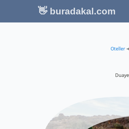
👋 buradakal.com
Oteller
Duayer