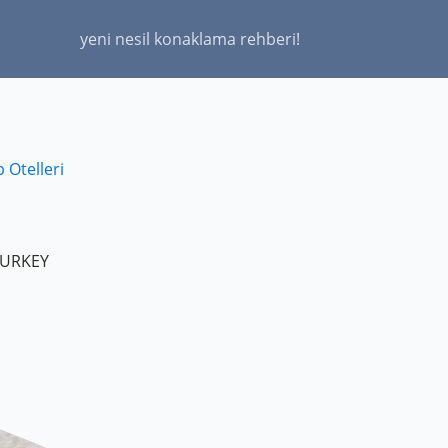
yeni nesil konaklama rehberi!
 Otelleri
 TURKEY