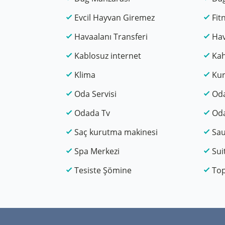
Evcil Hayvan Giremez
Fit
Havaalanı Transferi
Hav
Kablosuz internet
Kah
Klima
Ku
Oda Servisi
Od
Odada Tv
Od
Saç kurutma makinesi
Sa
Spa Merkezi
Sui
Tesiste Şömine
Top