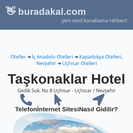
👋 buradakal.com
yeni nesil konaklama rehberi!
Oteller
➜
İç Anadolu Otelleri
➜
Kapadokya Otelleri,
Nevşehir
➜
Uçhisar Otelleri
Taşkonaklar Hotel
Gedik Sok. No 8 Uçhisar - Uçhisar / Nevşehir
Telefon
İnternet Sitesi
Nasıl Gidilir?