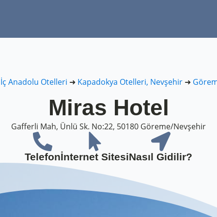
➜
İç Anadolu Otelleri
➜
Kapadokya Otelleri, Nevşehir
➜
Göreme
Miras Hotel
Gafferli Mah, Ünlü Sk. No:22, 50180 Göreme/Nevşehir
Telefon
İnternet Sitesi
Nasıl Gidilir?