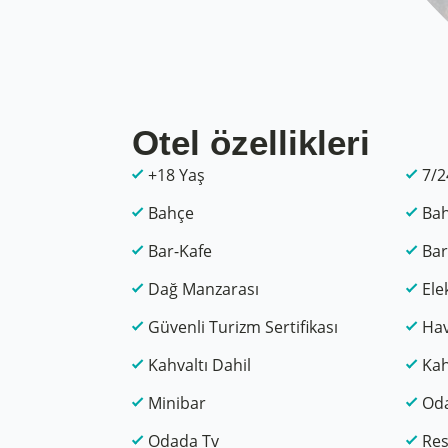
Otel özellikleri
+18 Yaş
7/2
Bahçe
Bah
Bar-Kafe
Bar
Dağ Manzarası
Elek
Güvenli Turizm Sertifikası
Hav
Kahvaltı Dahil
Kah
Minibar
Oda
Odada Tv
Res