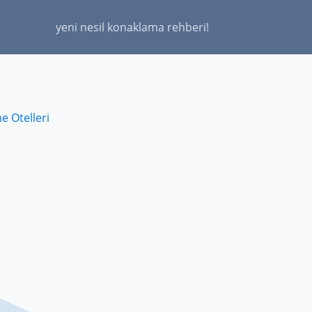
yeni nesil konaklama rehberi!
 Otelleri