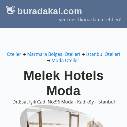
👋 buradakal.com
yeni nesil konaklama rehberi!
Oteller
➜
Marmara Bölgesi Otelleri
➜
İstanbul Otelleri
➜
Moda Otelleri
Melek Hotels
Moda
Dr.Esat Işık Cad. No:96 Moda - Kadıköy - İstanbul