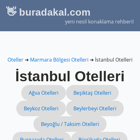
👋 buradakal.com
yeni nesil konaklama rehberi!
Oteller
➜
Marmara Bölgesi Otelleri
➜
İstanbul Otelleri
İstanbul Otelleri
Ağva Otelleri
Beşiktaş Otelleri
Beykoz Otelleri
Beylerbeyi Otelleri
Beyoğlu / Taksim Otelleri
Burgazada Otelleri
Büyükada Otelleri