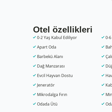
Otel özellikleri
0-2 Yaş Kabul Ediliyor
0-6
Apart Oda
Ba
Barbekü Alanı
Çal
Dağ Manzarası
Düğ
Evcil Hayvan Dostu
Hav
Jeneratör
Kab
Mikrodalga Fırın
Min
Odada Ütü
Od