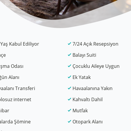
 Yaş Kabul Ediliyor
7/24 Açık Resepsiyon
hçe
Balayı Suiti
ışma Odası
Çocuklu Aileye Uygun
ün Alanı
Ek Yatak
aalanı Transferi
Havaalanına Yakın
losuz internet
Kahvaltı Dahil
ibar
Mutfak
alarda Şömine
Otopark Alanı