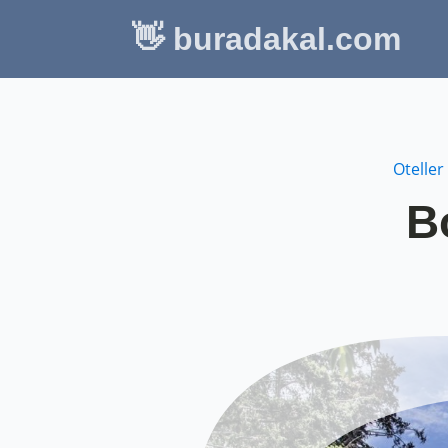
👋 buradakal.com
Oteller
B