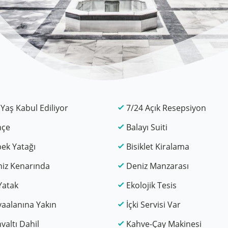
 Yaş Kabul Ediliyor
7/24 Açık Resepsiyon
hçe
Balayı Suiti
ek Yatağı
Bisiklet Kiralama
iz Kenarında
Deniz Manzarası
Yatak
Ekolojik Tesis
aalanına Yakın
İçki Servisi Var
valtı Dahil
Kahve-Çay Makinesi