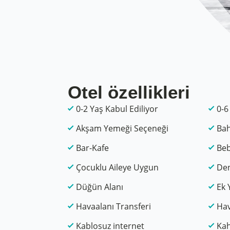
Otel özellikleri
0-2 Yaş Kabul Ediliyor
0-6
Akşam Yemeği Seçeneği
Ba
Bar-Kafe
Beb
Çocuklu Aileye Uygun
Den
Düğün Alanı
Ek 
Havaalanı Transferi
Hav
Kablosuz internet
Kah