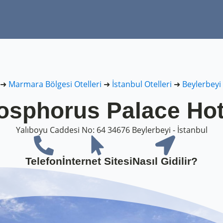
➜
Marmara Bölgesi Otelleri
➜
İstanbul Otelleri
➜
Beylerbeyi 
osphorus Palace Hot
Yalıboyu Caddesi No: 64 34676 Beylerbeyi - İstanbul
Telefon
İnternet Sitesi
Nasıl Gidilir?