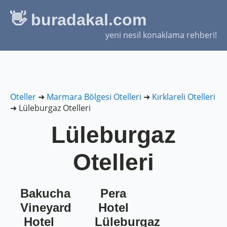
👋 buradakal.com
yeni nesil konaklama rehberi!
Oteller
➜
Marmara Bölgesi Otelleri
➜
Kırklareli Otelleri
➜
Lüleburgaz Otelleri
Lüleburgaz
Otelleri
Bakucha
Pera
Vineyard
Hotel
Hotel
Lüleburgaz