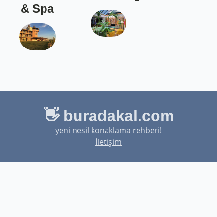
& Spa
👋 buradakal.com
yeni nesil konaklama rehberi!
İletişim