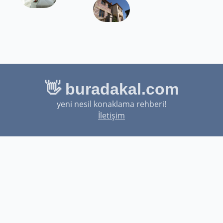
👋 buradakal.com
yeni nesil konaklama rehberi!
İletişim