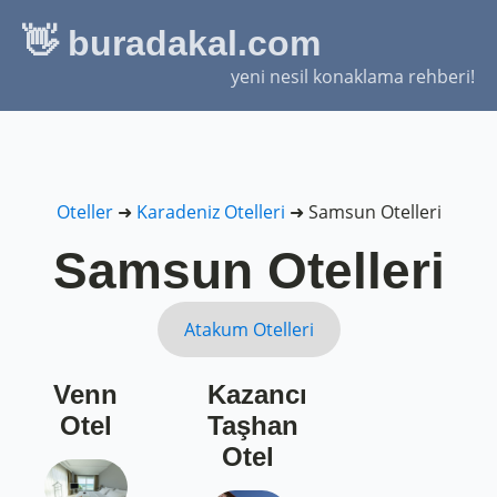
👋 buradakal.com
yeni nesil konaklama rehberi!
Oteller
➜
Karadeniz Otelleri
➜
Samsun Otelleri
Samsun Otelleri
Atakum Otelleri
Venn
Kazancı
Otel
Taşhan
Otel