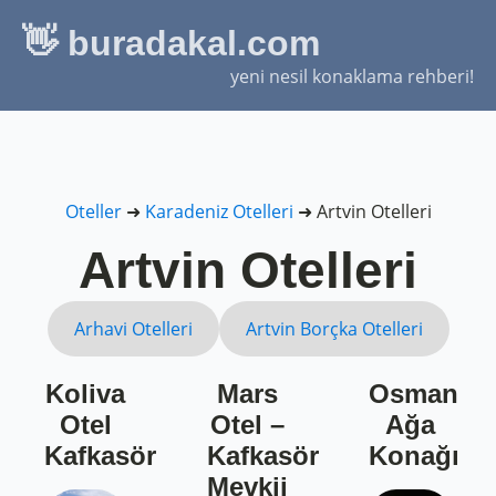
👋 buradakal.com
yeni nesil konaklama rehberi!
Oteller
➜
Karadeniz Otelleri
➜
Artvin Otelleri
Artvin Otelleri
Arhavi Otelleri
Artvin Borçka Otelleri
Koliva
Mars
Osman
Otel
Otel –
Ağa
Kafkasör
Kafkasör
Konağı
Mevkii