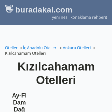
👋 buradakal.com
yeni nesil konaklama rehberi!
Oteller
➜
İç Anadolu Otelleri
➜
Ankara Otelleri
➜
Kızılcahamam Otelleri
Kızılcahamam
Otelleri
Ay-Fi
Dam
Dağ