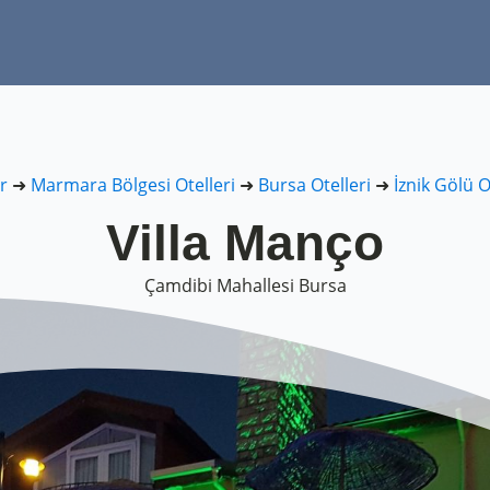
r
➜
Marmara Bölgesi Otelleri
➜
Bursa Otelleri
➜
İznik Gölü O
Villa Manço
Çamdibi Mahallesi Bursa