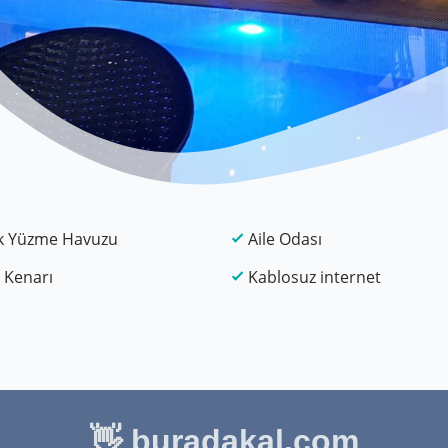
k Yüzme Havuzu
Aile Odası
 Kenarı
Kablosuz internet
👋 buradakal.com