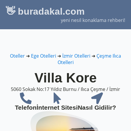
👋 buradakal.com
yeni nesil konaklama rehberi!
Oteller
➜
Ege Otelleri
➜
İzmir Otelleri
➜
Çeşme Ilıca
Otelleri
Villa Kore
5060 Sokak No:17 Yıldız Burnu / Ilıca Çeşme / İzmir
Telefon
İnternet Sitesi
Nasıl Gidilir?