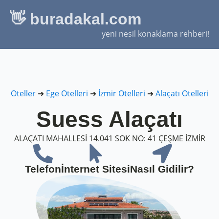
👋 buradakal.com
yeni nesil konaklama rehberi!
Oteller
➜
Ege Otelleri
➜
İzmir Otelleri
➜
Alaçatı Otelleri
Suess Alaçatı
ALAÇATI MAHALLESİ 14.041 SOK NO: 41 ÇEŞME İZMİR
Telefon
İnternet Sitesi
Nasıl Gidilir?