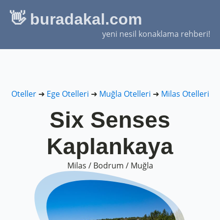
👋 buradakal.com
yeni nesil konaklama rehberi!
Oteller
➜
Ege Otelleri
➜
Muğla Otelleri
➜
Milas Otelleri
Six Senses
Kaplankaya
Milas / Bodrum / Muğla