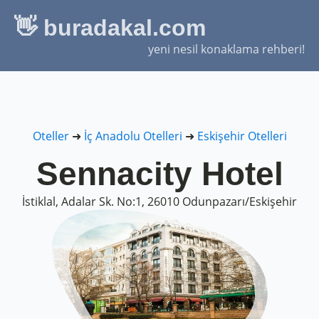
👋 buradakal.com
yeni nesil konaklama rehberi!
Oteller
➜
İç Anadolu Otelleri
➜
Eskişehir Otelleri
Sennacity Hotel
İstiklal, Adalar Sk. No:1, 26010 Odunpazarı/Eskişehir