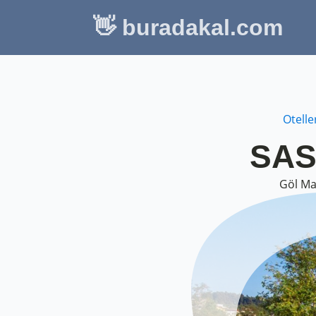
👋 buradakal.com
Otelle
SASA
Göl Ma