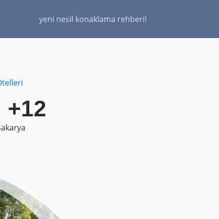
yeni nesil konaklama rehberi!
telleri
, +12
Sakarya