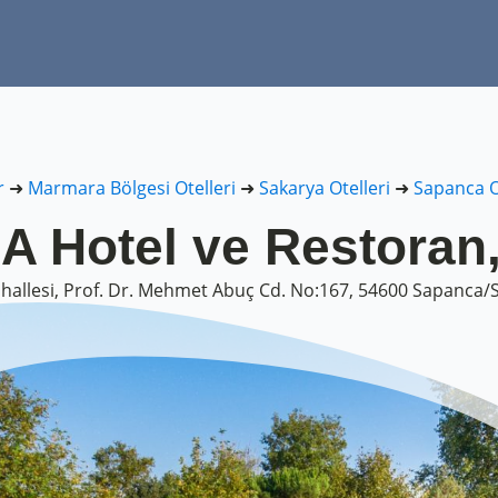
r
➜
Marmara Bölgesi Otelleri
➜
Sakarya Otelleri
➜
Sapanca O
 Hotel ve Restoran
hallesi, Prof. Dr. Mehmet Abuç Cd. No:167, 54600 Sapanca/