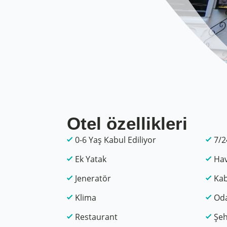
Otel özellikleri
0-6 Yaş Kabul Ediliyor
7/2
Ek Yatak
Hav
Jeneratör
Kab
Klima
Oda
Restaurant
Şeh