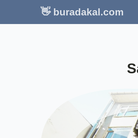
👋 buradakal.com
S