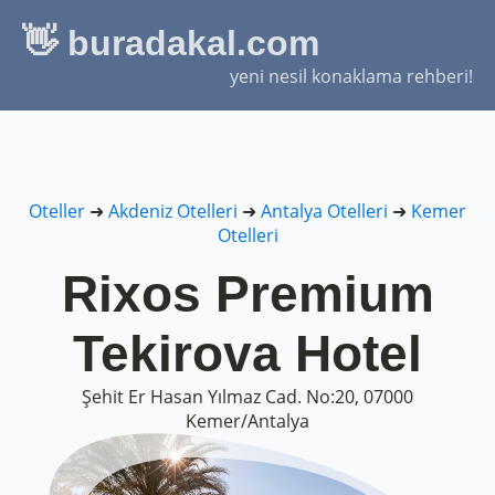
👋 buradakal.com
yeni nesil konaklama rehberi!
Oteller
➜
Akdeniz Otelleri
➜
Antalya Otelleri
➜
Kemer
Otelleri
Rixos Premium
Tekirova Hotel
Şehit Er Hasan Yılmaz Cad. No:20, 07000
Kemer/Antalya