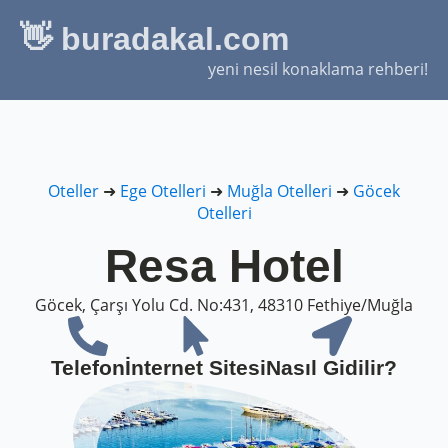
👋 buradakal.com
yeni nesil konaklama rehberi!
Oteller
➜
Ege Otelleri
➜
Muğla Otelleri
➜
Göcek
Otelleri
Resa Hotel
Göcek, Çarşı Yolu Cd. No:431, 48310 Fethiye/Muğla
Telefon
İnternet Sitesi
Nasıl Gidilir?