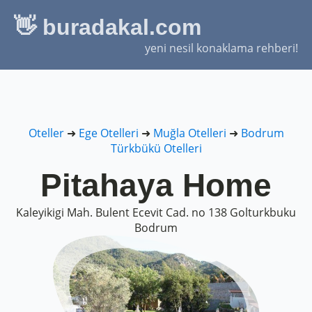
👋 buradakal.com
yeni nesil konaklama rehberi!
Oteller
➜
Ege Otelleri
➜
Muğla Otelleri
➜
Bodrum
Türkbükü Otelleri
Pitahaya Home
Kaleyikigi Mah. Bulent Ecevit Cad. no 138 Golturkbuku
Bodrum