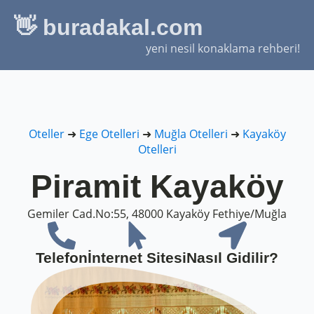
👋 buradakal.com
yeni nesil konaklama rehberi!
Oteller
➜
Ege Otelleri
➜
Muğla Otelleri
➜
Kayaköy
Otelleri
Piramit Kayaköy
Gemiler Cad.No:55, 48000 Kayaköy Fethiye/Muğla
Telefon
İnternet Sitesi
Nasıl Gidilir?