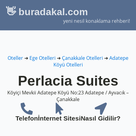
👋 buradakal.com
yeni nesil konaklama rehberi!
Oteller
➜
Ege Otelleri
➜
Çanakkale Otelleri
➜
Adatepe
Köyü Otelleri
Perlacia Suites
Köyiçi Mevkii Adatepe Köyü No:23 Adatepe / Ayvacık –
Çanakkale
Telefon
İnternet Sitesi
Nasıl Gidilir?