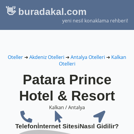
👋 buradakal.com
yeni nesil konaklama rehberi!
Oteller
➜
Akdeniz Otelleri
➜
Antalya Otelleri
➜
Kalkan
Otelleri
Patara Prince
Hotel & Resort
Kalkan / Antalya
Telefon
İnternet Sitesi
Nasıl Gidilir?