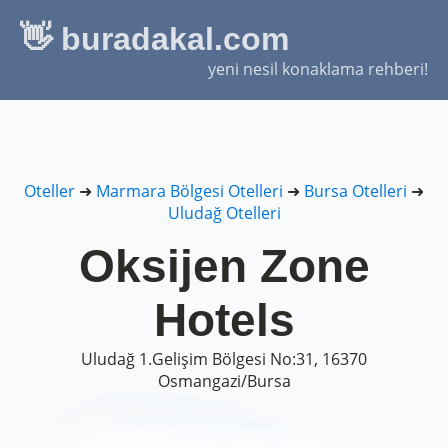
👋 buradakal.com
yeni nesil konaklama rehberi!
Oteller
➜
Marmara Bölgesi Otelleri
➜
Bursa Otelleri
➜
Uludağ Otelleri
Oksijen Zone
Hotels
Uludağ 1.Gelişim Bölgesi No:31, 16370
Osmangazi/Bursa