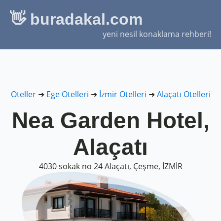
👋 buradakal.com
yeni nesil konaklama rehberi!
Oteller
➜
Ege Otelleri
➜
İzmir Otelleri
➜
Alaçatı Otelleri
Nea Garden Hotel,
Alaçatı
4030 sokak no 24 Alaçatı, Çeşme, İZMİR