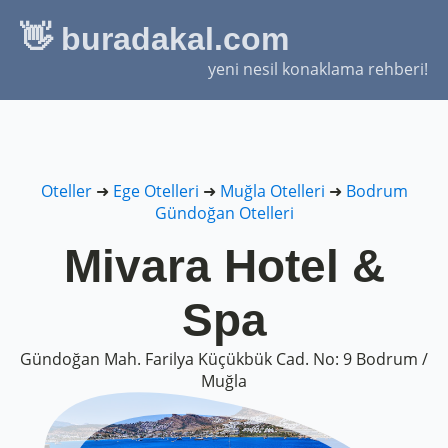
👋 buradakal.com
yeni nesil konaklama rehberi!
Oteller
➜
Ege Otelleri
➜
Muğla Otelleri
➜
Bodrum
Gündoğan Otelleri
Mivara Hotel &
Spa
Gündoğan Mah. Farilya Küçükbük Cad. No: 9 Bodrum /
Muğla