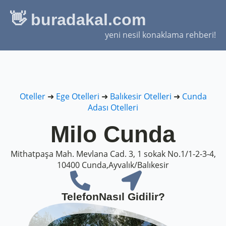
👋 buradakal.com
yeni nesil konaklama rehberi!
Oteller
➜
Ege Otelleri
➜
Balıkesir Otelleri
➜
Cunda
Adası Otelleri
Milo Cunda
Mithatpaşa Mah. Mevlana Cad. 3, 1 sokak No.1/1-2-3-4,
10400 Cunda,Ayvalık/Balıkesir
Telefon
Nasıl Gidilir?