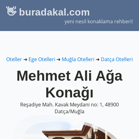
👋 buradakal.com
yeni nesil konaklama rehberi!
Oteller
➜
Ege Otelleri
➜
Muğla Otelleri
➜
Datça Otelleri
Mehmet Ali Ağa
Konağı
Reşadiye Mah. Kavak Meydani no: 1, 48900
Datça/Muğla