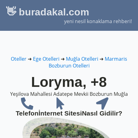
👋 buradakal.com
yeni nesil konaklama rehberi!
Oteller
➜
Ege Otelleri
➜
Muğla Otelleri
➜
Marmaris
Bozburun Otelleri
Loryma, +8
Yeşilova Mahallesi Adatepe Mevkii Bozburun Muğla
Telefon
İnternet Sitesi
Nasıl Gidilir?