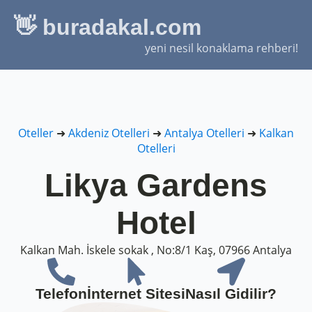
👋 buradakal.com
yeni nesil konaklama rehberi!
Oteller
➜
Akdeniz Otelleri
➜
Antalya Otelleri
➜
Kalkan
Otelleri
Likya Gardens
Hotel
Kalkan Mah. İskele sokak , No:8/1 Kaş, 07966 Antalya
Telefon
İnternet Sitesi
Nasıl Gidilir?