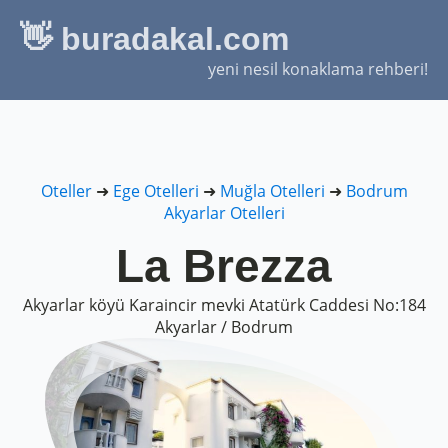
👋 buradakal.com
yeni nesil konaklama rehberi!
Oteller
➜
Ege Otelleri
➜
Muğla Otelleri
➜
Bodrum
Akyarlar Otelleri
La Brezza
Akyarlar köyü Karaincir mevki Atatürk Caddesi No:184
Akyarlar / Bodrum