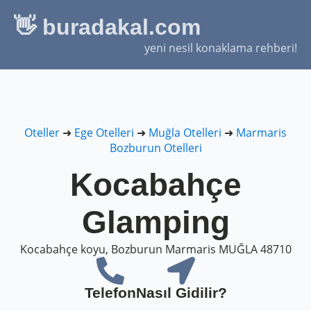
👋 buradakal.com
yeni nesil konaklama rehberi!
Oteller
➜
Ege Otelleri
➜
Muğla Otelleri
➜
Marmaris
Bozburun Otelleri
Kocabahçe
Glamping
Kocabahçe koyu, Bozburun Marmaris MUĞLA 48710
Telefon
Nasıl Gidilir?