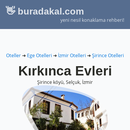
👋 buradakal.com
yeni nesil konaklama rehberi!
Oteller
➜
Ege Otelleri
➜
İzmir Otelleri
➜
Şirince Otelleri
Kırkınca Evleri
Şirince köyü, Selçuk, İzmir