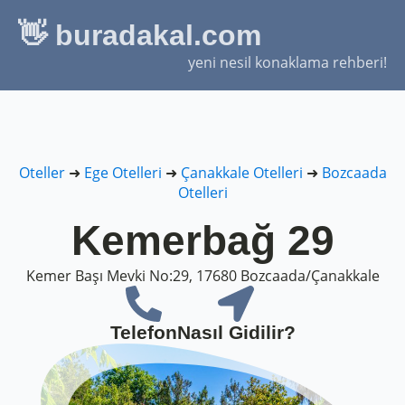
👋 buradakal.com
yeni nesil konaklama rehberi!
Oteller
➜
Ege Otelleri
➜
Çanakkale Otelleri
➜
Bozcaada
Otelleri
Kemerbağ 29
Kemer Başı Mevki No:29, 17680 Bozcaada/Çanakkale
Telefon
Nasıl Gidilir?