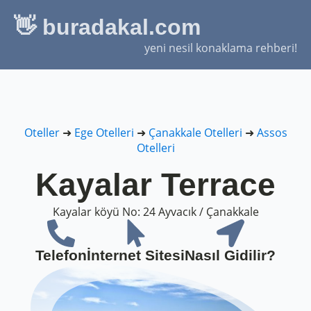
👋 buradakal.com
yeni nesil konaklama rehberi!
Oteller
➜
Ege Otelleri
➜
Çanakkale Otelleri
➜
Assos
Otelleri
Kayalar Terrace
Kayalar köyü No: 24 Ayvacık / Çanakkale
Telefon
İnternet Sitesi
Nasıl Gidilir?