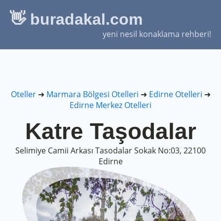
👋 buradakal.com
yeni nesil konaklama rehberi!
Oteller
➜
Marmara Bölgesi Otelleri
➜
Edirne Otelleri
➜
Edirne Merkez Otelleri
Katre Taşodalar
Selimiye Camii Arkası Tasodalar Sokak No:03, 22100
Edirne