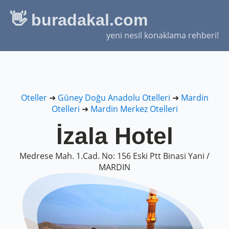
👋 buradakal.com
yeni nesil konaklama rehberi!
Oteller
➜
Güney Doğu Anadolu Otelleri
➜
Mardin
Otelleri
➜
Mardin Merkez Otelleri
İzala Hotel
Medrese Mah. 1.Cad. No: 156 Eski Ptt Binasi Yani /
MARDIN