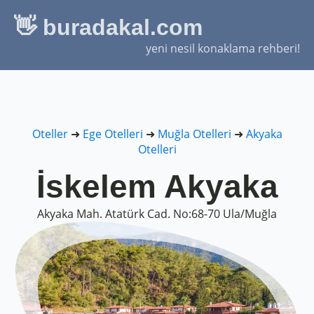
👋 buradakal.com
yeni nesil konaklama rehberi!
Oteller
➜
Ege Otelleri
➜
Muğla Otelleri
➜
Akyaka
Otelleri
İskelem Akyaka
Akyaka Mah. Atatürk Cad. No:68-70 Ula/Muğla