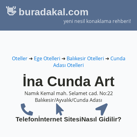
👋 buradakal.com
yeni nesil konaklama rehberi!
Oteller
➜
Ege Otelleri
➜
Balıkesir Otelleri
➜
Cunda
Adası Otelleri
İna Cunda Art
Namık Kemal mah. Selamet cad. No:22
Balıkesir/Ayvalık/Cunda Adası
Telefon
İnternet Sitesi
Nasıl Gidilir?