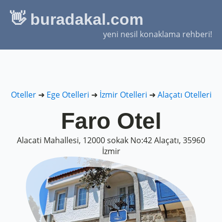
👋 buradakal.com
yeni nesil konaklama rehberi!
Oteller
➜
Ege Otelleri
➜
İzmir Otelleri
➜
Alaçatı Otelleri
Faro Otel
Alacati Mahallesi, 12000 sokak No:42 Alaçatı, 35960
İzmir