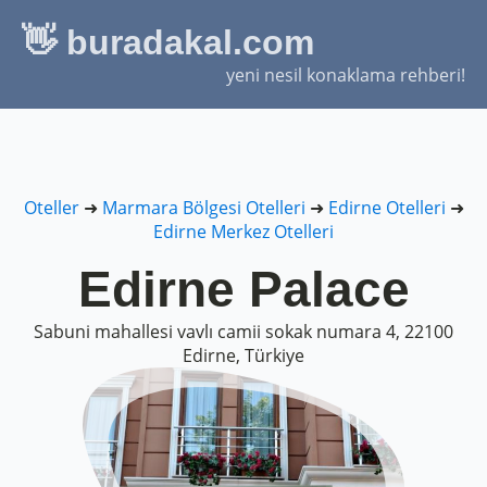
👋 buradakal.com
yeni nesil konaklama rehberi!
Oteller
➜
Marmara Bölgesi Otelleri
➜
Edirne Otelleri
➜
Edirne Merkez Otelleri
Edirne Palace
Sabuni mahallesi vavlı camii sokak numara 4, 22100
Edirne, Türkiye