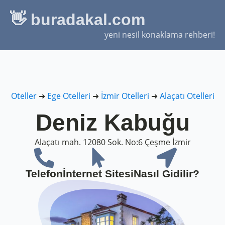
👋 buradakal.com
yeni nesil konaklama rehberi!
Oteller
➜
Ege Otelleri
➜
İzmir Otelleri
➜
Alaçatı Otelleri
Deniz Kabuğu
Alaçatı mah. 12080 Sok. No:6 Çeşme İzmir
Telefon
İnternet Sitesi
Nasıl Gidilir?