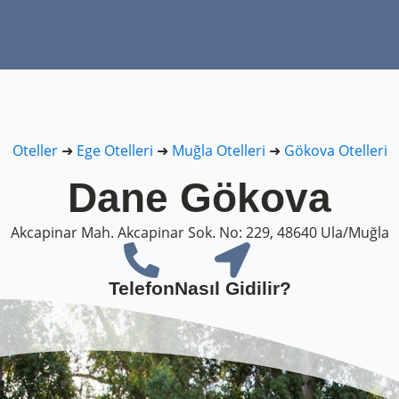
Oteller
➜
Ege Otelleri
➜
Muğla Otelleri
➜
Gökova Otelleri
Dane Gökova
Akcapinar Mah. Akcapinar Sok. No: 229, 48640 Ula/Muğla
Telefon
Nasıl Gidilir?