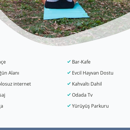
hçe
Bar-Kafe
ün Alanı
Evcil Hayvan Dostu
losuz internet
Kahvaltı Dahil
saj
Odada Tv
ga
Yürüyüş Parkuru