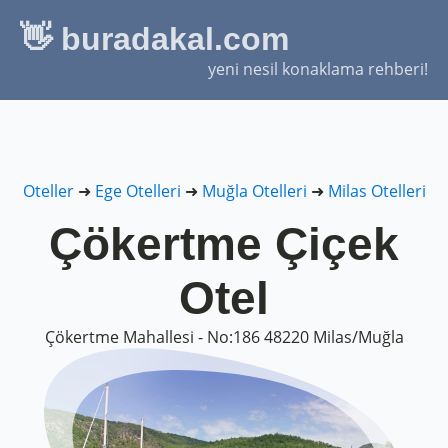
👋 buradakal.com
yeni nesil konaklama rehberi!
Oteller
➜
Ege Otelleri
➜
Muğla Otelleri
➜
Milas Otelleri
Çökertme Çiçek
Otel
Çökertme Mahallesi - No:186 48220 Milas/Muğla