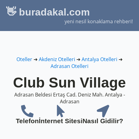
👋 buradakal.com
yeni nesil konaklama rehberi!
Oteller
➜
Akdeniz Otelleri
➜
Antalya Otelleri
➜
Adrasan Otelleri
Club Sun Village
Adrasan Beldesi Ertaş Cad. Deniz Mah. Antalya -
Adrasan
Telefon
İnternet Sitesi
Nasıl Gidilir?