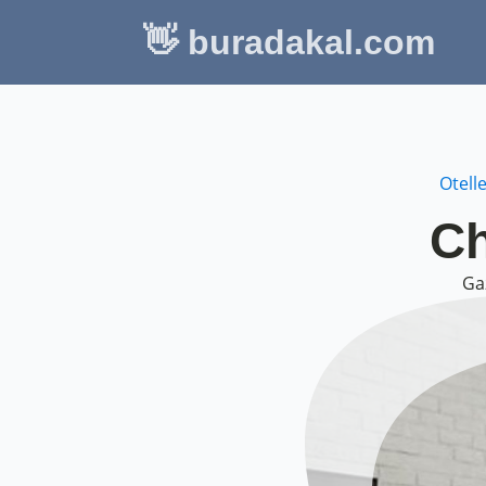
👋 buradakal.com
Otell
Ch
Ga