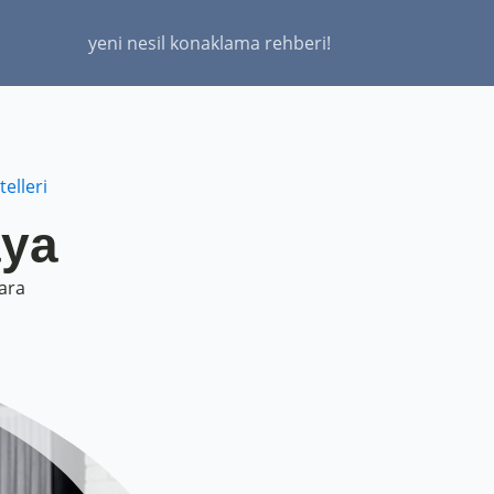
yeni nesil konaklama rehberi!
elleri
aya
ara