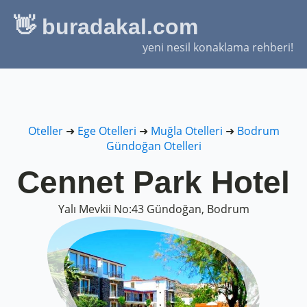
👋 buradakal.com
yeni nesil konaklama rehberi!
Oteller
➜
Ege Otelleri
➜
Muğla Otelleri
➜
Bodrum
Gündoğan Otelleri
Cennet Park Hotel
Yalı Mevkii No:43 Gündoğan, Bodrum